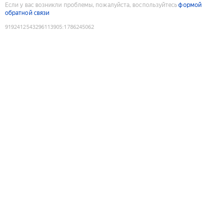
Если у вас возникли проблемы, пожалуйста, воспользуйтесь
формой
обратной связи
9192412543296113905
:
1786245062