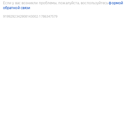
Если у вас возникли проблемы, пожалуйста, воспользуйтесь
формой
обратной связи
9199292342908143002
:
1786347579