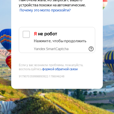
Нам очень жаль, но запросы с вашего
устройства похожи на автоматические.
Почему это могло произойти?
Я не робот
Нажмите, чтобы продолжить
Yandex SmartCaptcha
Если у вас возникли проблемы, пожалуйста,
воспользуйтесь
формой обратной связи
9179070359998893922
:
1786046248