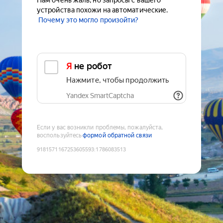
Нам очень жаль, но запросы с вашего
устройства похожи на автоматические.
Почему это могло произойти?
Я не робот
Нажмите, чтобы продолжить
Yandex SmartCaptcha
Если у вас возникли проблемы, пожалуйста,
воспользуйтесь
формой обратной связи
9181571167253605593
:
1786083513