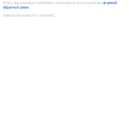
Если у вас возникли проблемы, пожалуйста, воспользуйтесь
формой
обратной связи
9186676706143665155
:
1786159592