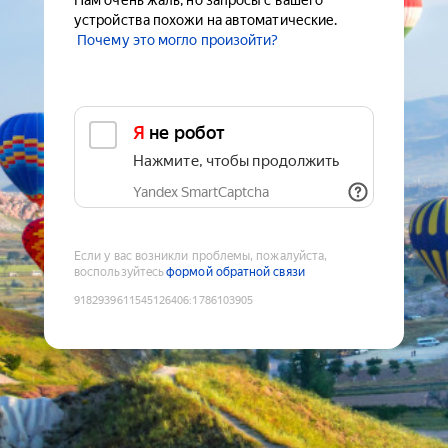
Нам очень жаль, но запросы с вашего
устройства похожи на автоматические.
Почему это могло произойти?
Я не робот
Нажмите, чтобы продолжить
Yandex SmartCaptcha
Если у вас возникли проблемы, пожалуйста,
воспользуйтесь
формой обратной связи
9182939611545126406
:
1786103905