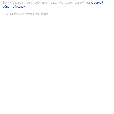
Если у вас возникли проблемы, пожалуйста, воспользуйтесь
формой
обратной связи
9192281392243718986
:
1786243108