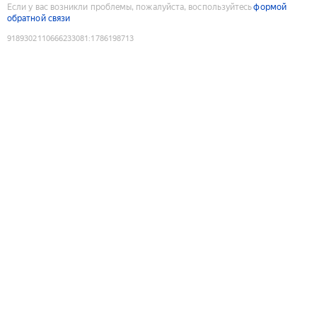
Если у вас возникли проблемы, пожалуйста, воспользуйтесь
формой
обратной связи
9189302110666233081
:
1786198713