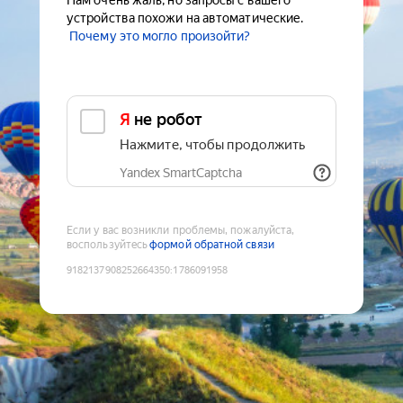
Нам очень жаль, но запросы с вашего
устройства похожи на автоматические.
Почему это могло произойти?
Я не робот
Нажмите, чтобы продолжить
Yandex SmartCaptcha
Если у вас возникли проблемы, пожалуйста,
воспользуйтесь
формой обратной связи
9182137908252664350
:
1786091958