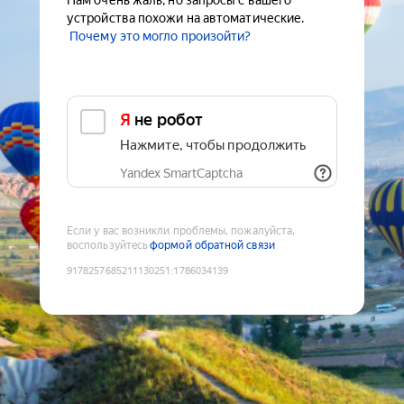
Нам очень жаль, но запросы с вашего
устройства похожи на автоматические.
Почему это могло произойти?
Я не робот
Нажмите, чтобы продолжить
Yandex SmartCaptcha
Если у вас возникли проблемы, пожалуйста,
воспользуйтесь
формой обратной связи
9178257685211130251
:
1786034139