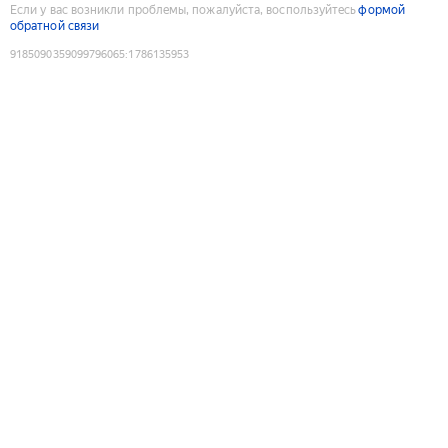
Если у вас возникли проблемы, пожалуйста, воспользуйтесь
формой
обратной связи
9185090359099796065
:
1786135953