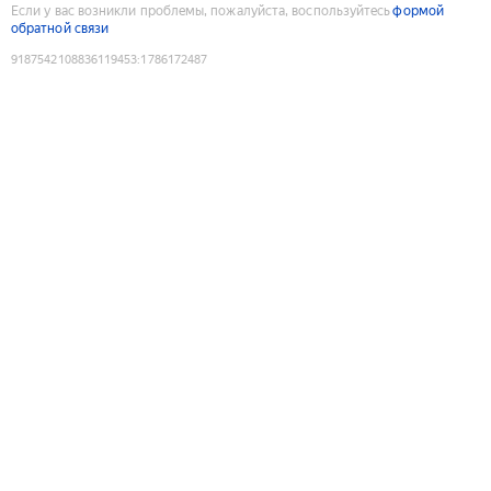
Если у вас возникли проблемы, пожалуйста, воспользуйтесь
формой
обратной связи
9187542108836119453
:
1786172487