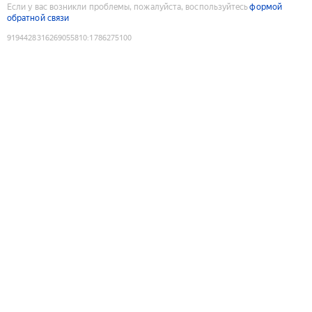
Если у вас возникли проблемы, пожалуйста, воспользуйтесь
формой
обратной связи
9194428316269055810
:
1786275100