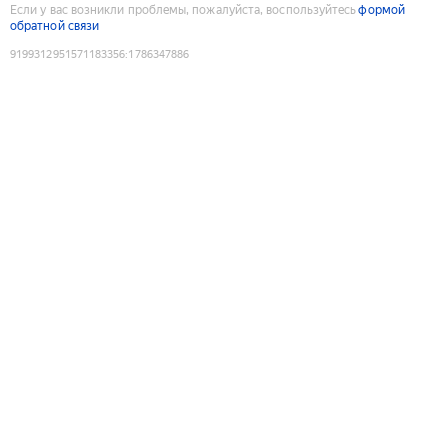
Если у вас возникли проблемы, пожалуйста, воспользуйтесь
формой
обратной связи
9199312951571183356
:
1786347886