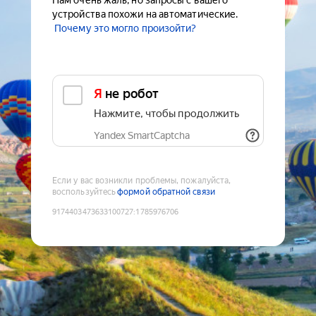
Нам очень жаль, но запросы с вашего
устройства похожи на автоматические.
Почему это могло произойти?
Я не робот
Нажмите, чтобы продолжить
Yandex SmartCaptcha
Если у вас возникли проблемы, пожалуйста,
воспользуйтесь
формой обратной связи
9174403473633100727
:
1785976706