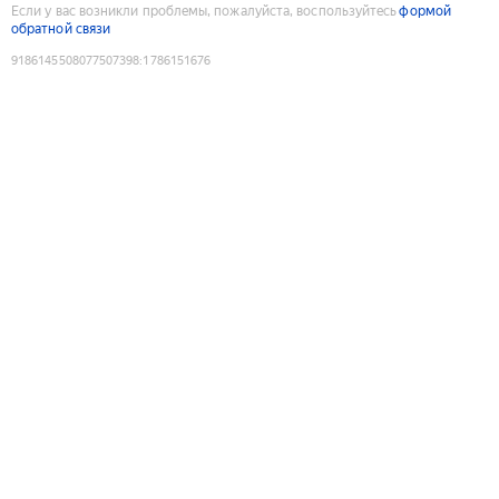
Если у вас возникли проблемы, пожалуйста, воспользуйтесь
формой
обратной связи
9186145508077507398
:
1786151676