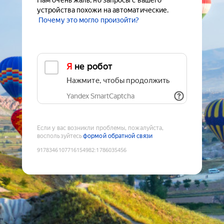
Нам очень жаль, но запросы с вашего
устройства похожи на автоматические.
Почему это могло произойти?
Я не робот
Нажмите, чтобы продолжить
Yandex SmartCaptcha
Если у вас возникли проблемы, пожалуйста,
воспользуйтесь
формой обратной связи
9178346107716154982
:
1786035456