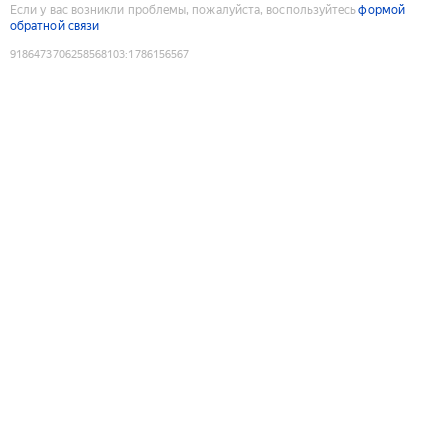
Если у вас возникли проблемы, пожалуйста, воспользуйтесь
формой
обратной связи
9186473706258568103
:
1786156567