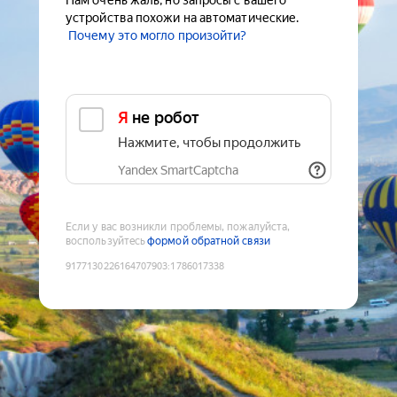
Нам очень жаль, но запросы с вашего
устройства похожи на автоматические.
Почему это могло произойти?
Я не робот
Нажмите, чтобы продолжить
Yandex SmartCaptcha
Если у вас возникли проблемы, пожалуйста,
воспользуйтесь
формой обратной связи
9177130226164707903
:
1786017338