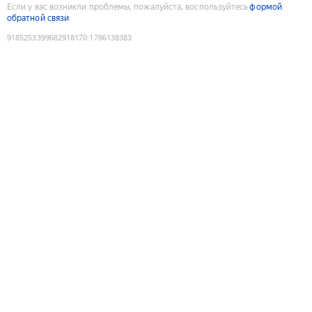
Если у вас возникли проблемы, пожалуйста, воспользуйтесь
формой
обратной связи
9185253399682918170
:
1786138383