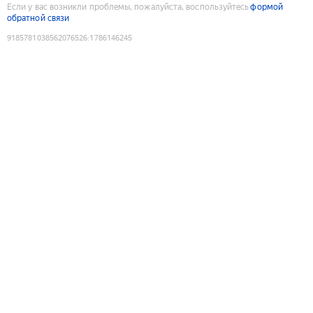
Если у вас возникли проблемы, пожалуйста, воспользуйтесь
формой
обратной связи
9185781038562076526
:
1786146245