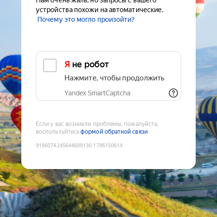
Нам очень жаль, но запросы с вашего
устройства похожи на автоматические.
Почему это могло произойти?
Я не робот
Нажмите, чтобы продолжить
Yandex SmartCaptcha
Если у вас возникли проблемы, пожалуйста,
воспользуйтесь
формой обратной связи
9186074245644609130
:
1786150614