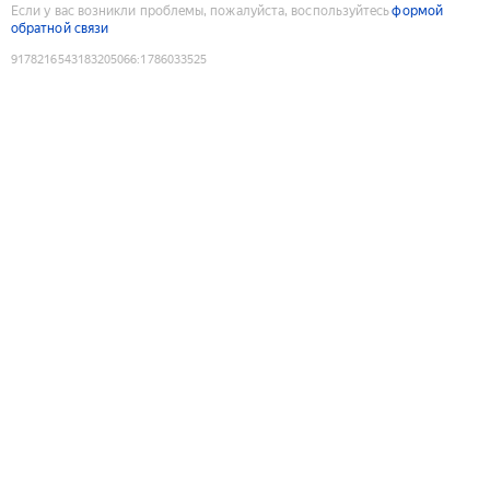
Если у вас возникли проблемы, пожалуйста, воспользуйтесь
формой
обратной связи
9178216543183205066
:
1786033525