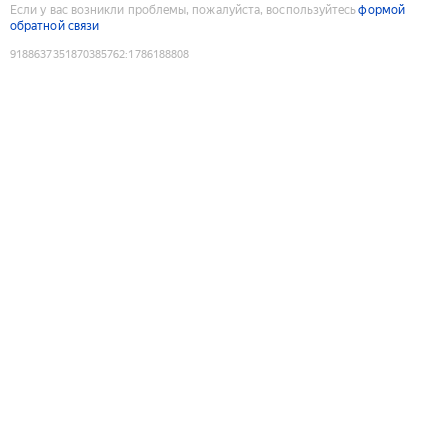
Если у вас возникли проблемы, пожалуйста, воспользуйтесь
формой
обратной связи
9188637351870385762
:
1786188808