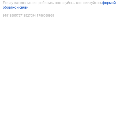
Если у вас возникли проблемы, пожалуйста, воспользуйтесь
формой
обратной связи
9181938573719527094
:
1786088988