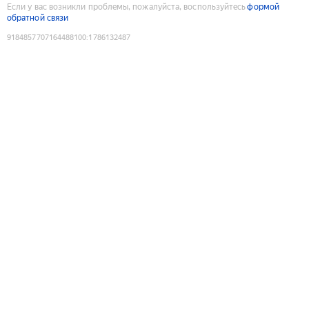
Если у вас возникли проблемы, пожалуйста, воспользуйтесь
формой
обратной связи
9184857707164488100
:
1786132487