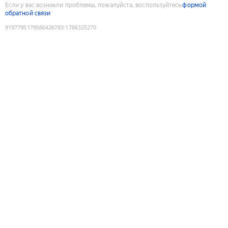
Если у вас возникли проблемы, пожалуйста, воспользуйтесь
формой
обратной связи
9197795179586426783
:
1786325270