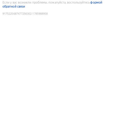
Если у вас возникли проблемы, пожалуйста, воспользуйтесь
формой
обратной связи
9175225687477256302
:
1785988958