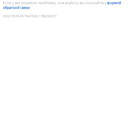
Если у вас возникли проблемы, пожалуйста, воспользуйтесь
формой
обратной связи
9202155054977647500
:
1786390237