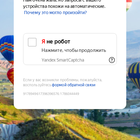
Нам очень жаль, но запросы с вашего
устройства похожи на автоматические.
Почему это могло произойти?
Я не робот
Нажмите, чтобы продолжить
Yandex SmartCaptcha
Если у вас возникли проблемы, пожалуйста,
воспользуйтесь
формой обратной связи
9178949617396396576
:
1786044449