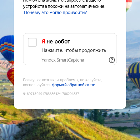
Нам очень жаль, но запросы с вашего
устройства похожи на автоматические.
Почему это могло произойти?
Я не робот
Нажмите, чтобы продолжить
Yandex SmartCaptcha
Если у вас возникли проблемы, пожалуйста,
воспользуйтесь
формой обратной связи
9189713049178363612
:
1786204837