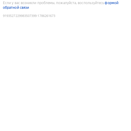
Если у вас возникли проблемы, пожалуйста, воспользуйтесь
формой
обратной связи
9193527229983507399
:
1786261673