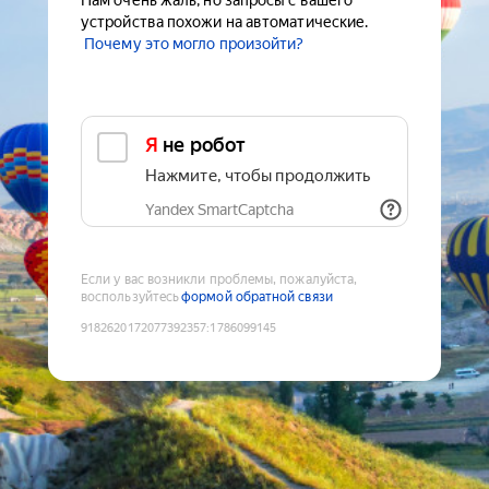
Нам очень жаль, но запросы с вашего
устройства похожи на автоматические.
Почему это могло произойти?
Я не робот
Нажмите, чтобы продолжить
Yandex SmartCaptcha
Если у вас возникли проблемы, пожалуйста,
воспользуйтесь
формой обратной связи
9182620172077392357
:
1786099145