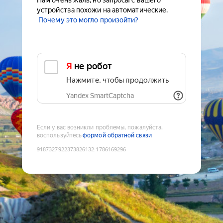
Нам очень жаль, но запросы с вашего
устройства похожи на автоматические.
Почему это могло произойти?
Я не робот
Нажмите, чтобы продолжить
Yandex SmartCaptcha
Если у вас возникли проблемы, пожалуйста,
воспользуйтесь
формой обратной связи
9187327922373826132
:
1786169296