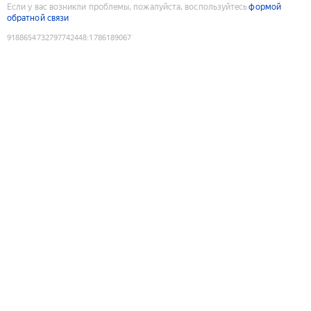
Если у вас возникли проблемы, пожалуйста, воспользуйтесь
формой
обратной связи
9188654732797742448
:
1786189067