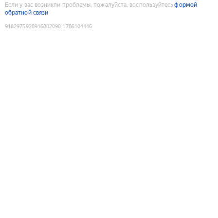
Если у вас возникли проблемы, пожалуйста, воспользуйтесь
формой
обратной связи
9182975928916802090
:
1786104446