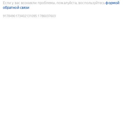
Если у вас возникли проблемы, пожалуйста, воспользуйтесь
формой
обратной связи
9178490173402131095
:
1786037603