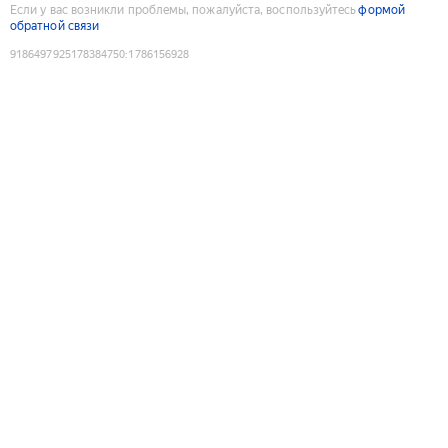
Если у вас возникли проблемы, пожалуйста, воспользуйтесь
формой
обратной связи
9186497925178384750
:
1786156928