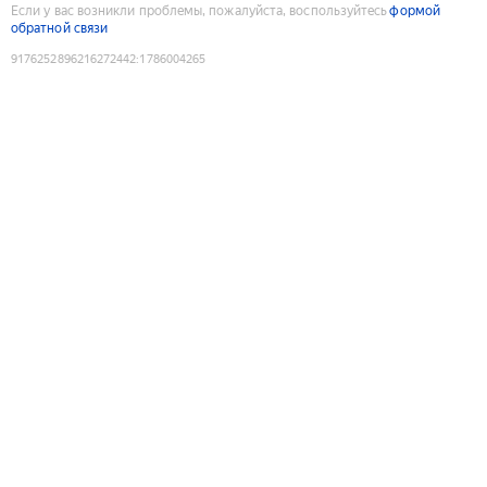
Если у вас возникли проблемы, пожалуйста, воспользуйтесь
формой
обратной связи
9176252896216272442
:
1786004265