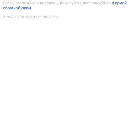
Если у вас возникли проблемы, пожалуйста, воспользуйтесь
формой
обратной связи
9194727027016639131
:
1786279551