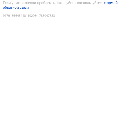
Если у вас возникли проблемы, пожалуйста, воспользуйтесь
формой
обратной связи
9179166645448110296
:
1786047683