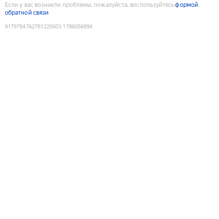
Если у вас возникли проблемы, пожалуйста, воспользуйтесь
формой
обратной связи
9179784762781225603
:
1786056894