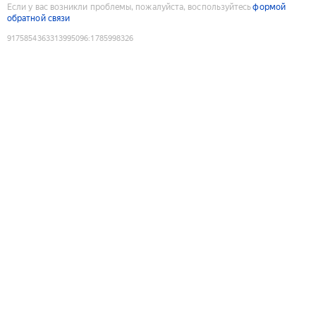
Если у вас возникли проблемы, пожалуйста, воспользуйтесь
формой
обратной связи
9175854363313995096
:
1785998326