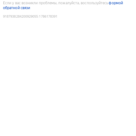
Если у вас возникли проблемы, пожалуйста, воспользуйтесь
формой
обратной связи
9187938284200929055
:
1786178391