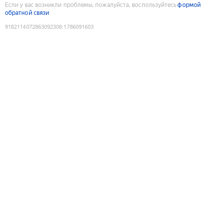
Если у вас возникли проблемы, пожалуйста, воспользуйтесь
формой
обратной связи
9182114072863092308
:
1786091603