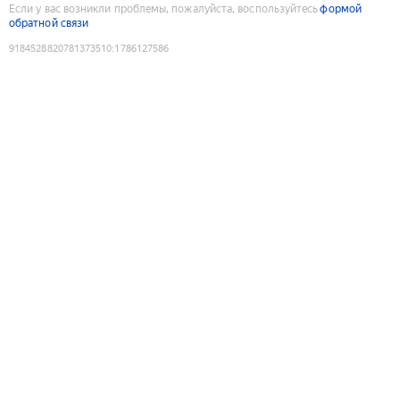
Если у вас возникли проблемы, пожалуйста, воспользуйтесь
формой
обратной связи
9184528820781373510
:
1786127586