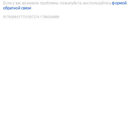
Если у вас возникли проблемы, пожалуйста, воспользуйтесь
формой
обратной связи
9178308017731597274
:
1786034889