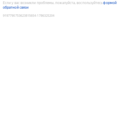
Если у вас возникли проблемы, пожалуйста, воспользуйтесь
формой
обратной связи
9197790753623815654
:
1786325204