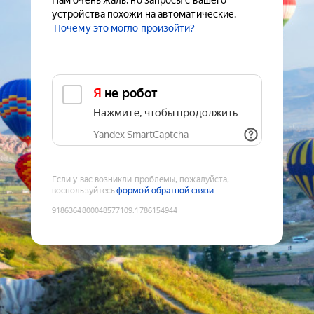
Нам очень жаль, но запросы с вашего
устройства похожи на автоматические.
Почему это могло произойти?
Я не робот
Нажмите, чтобы продолжить
Yandex SmartCaptcha
Если у вас возникли проблемы, пожалуйста,
воспользуйтесь
формой обратной связи
9186364800048577109
:
1786154944