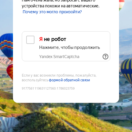
Нам очень жаль, но запросы с вашего
устройства похожи на автоматические.
Почему это могло произойти?
Я не робот
Нажмите, чтобы продолжить
Yandex SmartCaptcha
Если у вас возникли проблемы, пожалуйста,
воспользуйтесь
формой обратной связи
9177561119631127560
:
1786023759